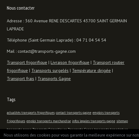
Nous contacter
Adresse : 360 Avenue RENE DESCARTES 43700 SAINT GERMAIN
LAPRADE
Téléphone (Saint Germain Laprade) : 04 71 04 54 54
Mail : contact@transports-gagne.com
Transport frigorifique
|
Livraison frigorifique
|
Transport routier
frigorifique
|
Transports surgelés
|
Température dirigée
|
Transport frais
|
Transports Gagne
Tags
actualités transports frigorifiques
contact transports gagne
emplois transports
Frigorifiques
emploi transports marchandise
infos legales transports gagne
sitemap
transports gagne
Transports Frigorifiques
Transports Gagne
transports température
Nous utilisons des cookies pour vous garantir la meilleure expérience sur not
dirigée