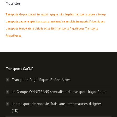
Mots clés
Transports Gagne
contact transports gagne
infos legales transports gagne
sitemap
transports gagne
emploi transports marchandise
emplois transports Frigorifiques
transports température dirigée
actualités transports frigorifiques
Transports
Frigorifiques
Transports GAGNE
Transports Frigorifiques Rhône-Alpes
Le Groupe OMNITRANS spécialiste du transport frigorifique
Le transport de produits frais sous températures dirigées
(TD)