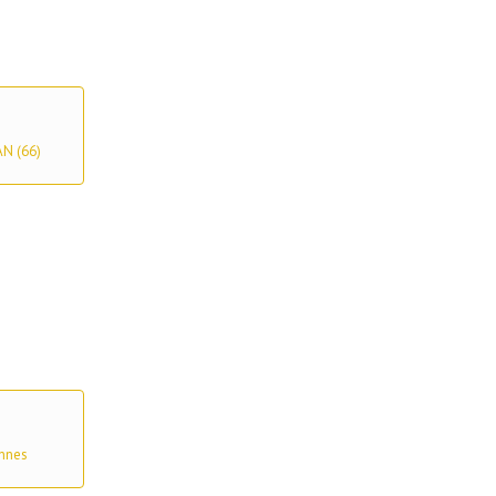
AN (66)
nnes