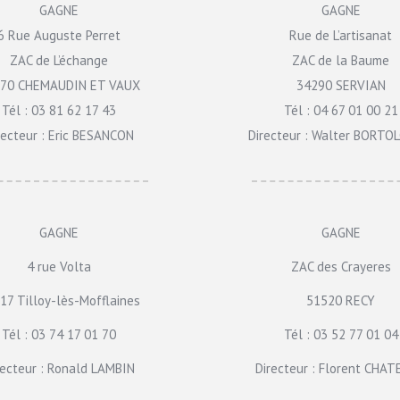
GAGNE
GAGNE
6 Rue Auguste Perret
Rue de L’artisanat
ZAC de L’échange
ZAC de la Baume
70 CHEMAUDIN ET VAUX
34290 SERVIAN
Tél : 03 81 62 17 43
Tél : 04 67 01 00 21
recteur : Eric BESANCON
Directeur : Walter BORT
GAGNE
GAGNE
4 rue Volta
ZAC des Crayeres
17 Tilloy-lès-Mofflaines
51520 RECY
Tél : 03 74 17 01 70
Tél : 03 52 77 01 04
recteur : Ronald LAMBIN
Directeur : Florent CHA