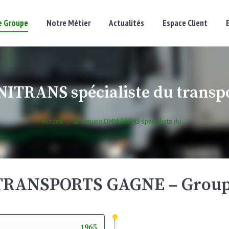
e Groupe
Notre Métier
Actualités
Espace Client
ITRANS spécialiste du transpor
Accueil
Le Groupe OMNITRANS spécialiste du…
s TRANSPORTS GAGNE – Grou
1965