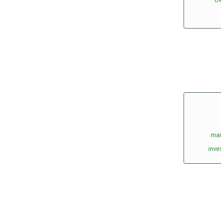
man
inve